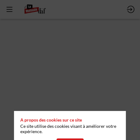
L’IA
comme
bouclier
et
boussole
du
A propos des cookies sur ce site
Ce site utilise des cookies visant à améliorer votre
trésorier.
expérience.