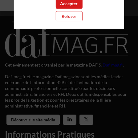
Accepter
Refuser
Cet événement est organisé par le magazine DAF &
Daf-mag.fr
.
Daf-mag.fr et le magazine Daf magazine sont les médias leader
en France de l’information B2B et de l’animation de la
communauté professionnelle constituée par les décideurs
administratifs, financiers et RH. Deux outils indispensables pour
les pros de la gestion et pour les prestataires de la filière
administrative, financière et RH.
Découvrir le site média
Informations Pratiques