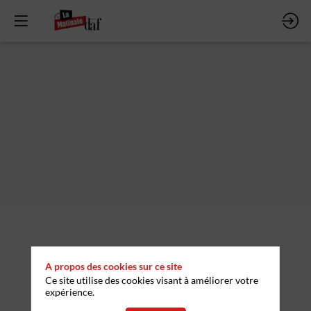
Description
Quadient
A propos des cookies sur ce site
est
Ce site utilise des cookies visant à améliorer votre
un
expérience.
éditeur
français