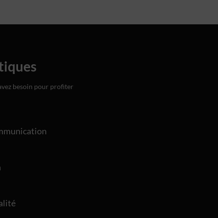
tiques
avez besoin pour profiter
mmunication
n
alité