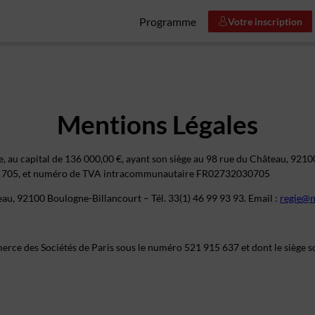
Programme
Votre inscription
Mentions Légales
ée, au capital de 136 000,00 €, ayant son siège au 98 rue du Château, 92
30 705, et numéro de TVA intracommunautaire FR02732030705
au, 92100 Boulogne-Billancourt – Tél. 33(1) 46 99 93 93. Email :
regie@n
rce des Sociétés de Paris sous le numéro 521 915 637 et dont le siège so