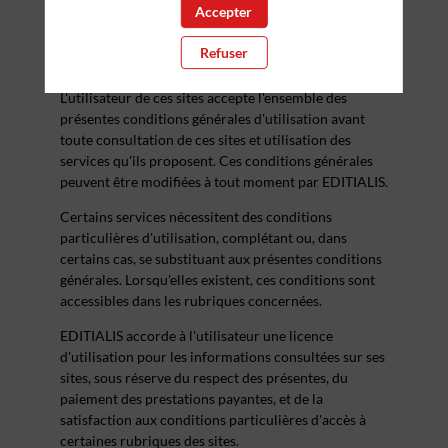
Accepter
Décision-Achats.fr, DAF-mag.fr, qui ont pour
directeur de la publication, Monsieur Hervé
Refuser
LENGLART.
L'utilisateur de ces sites accepte l'ensemble des
présentes conditions générales d'utilisation avant
toute consultation de ces sites et utilisation des
services qu'ils proposent. Ces conditions générales
peuvent être modifiées à tout moment par EDITIALIS.
Certains services nécessitent des conditions
particulières d'utilisation, complétant ou, dans
certains cas, se substituant aux présentes conditions
générales. Lorsqu'elles existent, ces conditions sont
accessibles dans les rubriques concernées.
EDITIALIS accorde à l'utilisateur une licence
d'utilisation pour les informations consultées sur ses
sites, sous réserve du respect des présentes, du
paiement des prestations payantes, et de la
satisfaction aux conditions particulières d'accès à
certaines rubriques des sites.