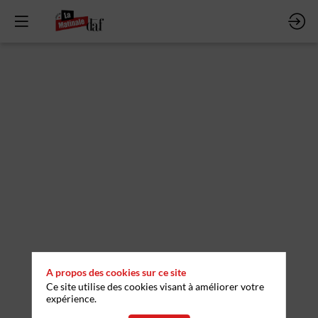
Réforme
de
la
facturation
électronique
:
A propos des cookies sur ce site
Ce site utilise des cookies visant à améliorer votre
quels
expérience.