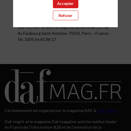
Accepter
Directeur de la publication :
Hervé LENGLART
Hébergeur :
Infinite Square, immatriculée au Registre
Refuser
du Commerce des Sociétés de Paris sous le numéro
521 915 637 et dont le siège social est situé 33, rue
du Faubourg Saint-Antoine, 75011, Paris – France -
Tél. 33(9) 66 81 88 17
Cet événement est organisé par le magazine DAF &
Daf-mag.fr
.
Daf-mag.fr et le magazine Daf magazine sont les médias leader
en France de l’information B2B et de l’animation de la