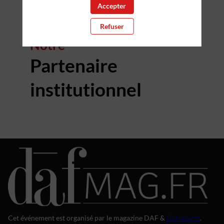
Accepter
Refuser
Notre
Partenaire
institutionnel
Cet événement est organisé par le magazine DAF &
Daf-mag.fr
.