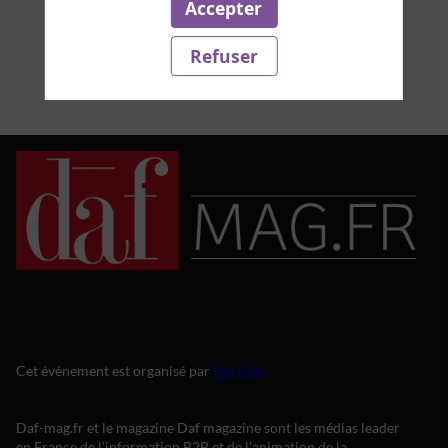
Accepter
fugiat nulla pariatur. Excepteur sint occaecat
cupidatat non proident, sunt in culpa qui officia
deserunt mollit anim id est laborum.
Refuser
Cet événement est organisé par
Daf Mag
Daf-mag.fr et le magazine Daf magazine sont les médias leader
en France de l’information B2B et de l’animation de la